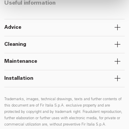
pubblicità e social media, i quali potrebbero combinarle
Useful information
con altre informazioni che ha fornito loro o che hanno
raccolto dal suo utilizzo dei loro servizi.
Advice
Cleaning
Maintenance
Installation
Trademarks, images, technical drawings, texts and further contents of
this document are of Fir Italia S.p.A. exclusive property and are
protected by copyright and by trademark right. Fraudulent reproduction,
further elaboration or further uses with electronic media, for private or
commercial utilization are, without preventive Fir Italia S.p.A.