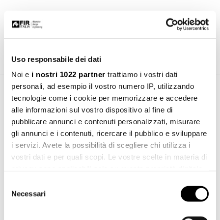
NOTE
Item equipped with progressive cartridge.
Uso responsabile dei dati
Noi e
i nostri 1022 partner
trattiamo i vostri dati
personali, ad esempio il vostro numero IP, utilizzando
tecnologie come i cookie per memorizzare e accedere
Download Area
alle informazioni sul vostro dispositivo al fine di
pubblicare annunci e contenuti personalizzati, misurare
Installation manual
gli annunci e i contenuti, ricercare il pubblico e sviluppare
Download
pdf 2.15 MB
i servizi. Avete la possibilità di scegliere chi utilizza i
vostri dati e per quali scopi. Le vostre scelte in materia di
File 3d 3ds
privacy sono applicabili solo su questa proprietà digitale
Download
3ds 198.71 KB
in cui avete effettuato le vostre scelte. È possibile
Selezione
modificare o revocare il proprio consenso in qualsiasi
Necessari
del
File 3d stl
Download
momento dalla Dichiarazione sui cookie o facendo clic
consenso
stl 551.25 KB
sull'icona di attivazione della privacy.