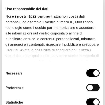
Uso responsabile dei dati
Noi e
i nostri 1022 partner
trattiamo i vostri dati
personali, ad esempio il vostro numero IP, utilizzando
Download Area
tecnologie come i cookie per memorizzare e accedere
alle informazioni sul vostro dispositivo al fine di
Installation manual
pubblicare annunci e contenuti personalizzati, misurare
Download
pdf 2.15 MB
gli annunci e i contenuti, ricercare il pubblico e sviluppare
i servizi. Avete la possibilità di scegliere chi utilizza i
File 3d 3ds
vostri dati e per quali scopi. Le vostre scelte in materia di
Download
3ds 218.23 KB
privacy sono applicabili solo su questa proprietà digitale
in cui avete effettuato le vostre scelte. È possibile
Selezione
File 3d stl
modificare o revocare il proprio consenso in qualsiasi
Download
Necessari
del
stl 605.36 KB
momento dalla Dichiarazione sui cookie o facendo clic
consenso
sull'icona di attivazione della privacy.
File 3d dwg
Preferenze
Download
dwg 595.79 KB
Con il tuo consenso, vorremmo anche:
raccogliere informazioni sulla tua posizione
Statistiche