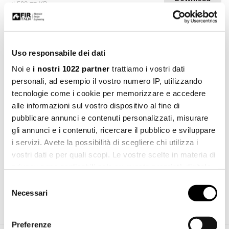
stl 508.77 KB
File 3d dwg
Download
dwg 510.19 KB
Uso responsabile dei dati
Noi e
i nostri 1022 partner
trattiamo i vostri dati
personali, ad esempio il vostro numero IP, utilizzando
tecnologie come i cookie per memorizzare e accedere
alle informazioni sul vostro dispositivo al fine di
pubblicare annunci e contenuti personalizzati, misurare
gli annunci e i contenuti, ricercare il pubblico e sviluppare
i servizi. Avete la possibilità di scegliere chi utilizza i
vostri dati e per quali scopi. Le vostre scelte in materia di
privacy sono applicabili solo su questa proprietà digitale
in cui avete effettuato le vostre scelte. È possibile
Selezione
Download catalogue
modificare o revocare il proprio consenso in qualsiasi
Necessari
del
momento dalla Dichiarazione sui cookie o facendo clic
consenso
sull'icona di attivazione della privacy.
Preferenze