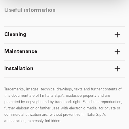
con altre informazioni che ha fornito loro o che hanno
Useful information
raccolto dal suo utilizzo dei loro servizi.
Cleaning
Maintenance
Installation
Trademarks, images, technical drawings, texts and further contents of
this document are of Fir Italia S.p.A. exclusive property and are
protected by copyright and by trademark right. Fraudulent reproduction,
further elaboration or further uses with electronic media, for private or
commercial utilization are, without preventive Fir Italia S.p.A.
authorization, expressly forbidden.