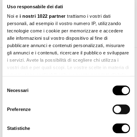
Uso responsabile dei dati
Noi e
i nostri 1022 partner
trattiamo i vostri dati
Water saving item.
personali, ad esempio il vostro numero IP, utilizzando
6 L/min
tecnologie come i cookie per memorizzare e accedere
alle informazioni sul vostro dispositivo al fine di
pubblicare annunci e contenuti personalizzati, misurare
gli annunci e i contenuti, ricercare il pubblico e sviluppare
i servizi. Avete la possibilità di scegliere chi utilizza i
Download Area
vostri dati e per quali scopi. Le vostre scelte in materia di
privacy sono applicabili solo su questa proprietà digitale
in cui avete effettuato le vostre scelte. È possibile
Installation manual
Selezione
Download
modificare o revocare il proprio consenso in qualsiasi
pdf 2.15 MB
Necessari
del
momento dalla Dichiarazione sui cookie o facendo clic
consenso
sull'icona di attivazione della privacy.
Preferenze
Con il tuo consenso, vorremmo anche:
raccogliere informazioni sulla tua posizione
Statistiche
geografica, con un'approssimazione di qualche