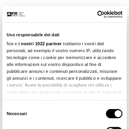
Uso responsabile dei dati
Noi e
i nostri 1022 partner
trattiamo i vostri dati
personali, ad esempio il vostro numero IP, utilizzando
tecnologie come i cookie per memorizzare e accedere
alle informazioni sul vostro dispositivo al fine di
pubblicare annunci e contenuti personalizzati, misurare
gli annunci e i contenuti, ricercare il pubblico e sviluppare
i servizi. Avete la possibilità di scegliere chi utilizza i
Art. 46.9417.8
vostri dati e per quali scopi. Le vostre scelte in materia di
privacy sono applicabili solo su questa proprietà digitale
in cui avete effettuato le vostre scelte. È possibile
Selezione
modificare o revocare il proprio consenso in qualsiasi
Necessari
del
momento dalla Dichiarazione sui cookie o facendo clic
consenso
sull'icona di attivazione della privacy.