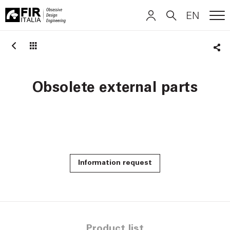
EN
ME
FIR
ITALIANO
ITALIANO
Italia
Sha
ENGLISH
ENGLISH
Obsolete external parts
DEUTSCH
DEUTSCH
Information request
Product list