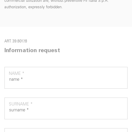
commercial utilization are, without preventive Fir Italia S.p.A.
authorization, expressly forbidden.
ART. 39.8017.8
Information request
NAME *
SURNAME *